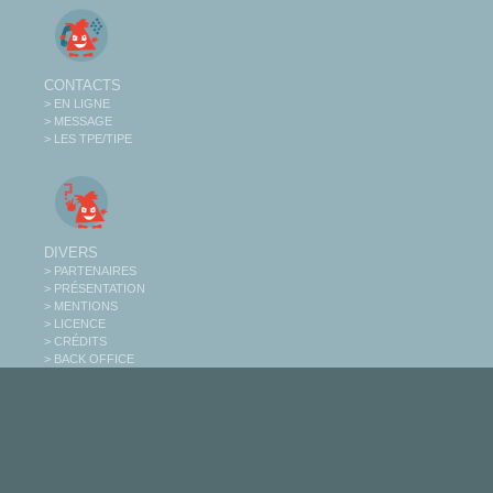
CONTACTS
> EN LIGNE
> MESSAGE
> LES TPE/TIPE
DIVERS
> PARTENAIRES
> PRÉSENTATION
> MENTIONS
> LICENCE
> CRÉDITS
> BACK OFFICE