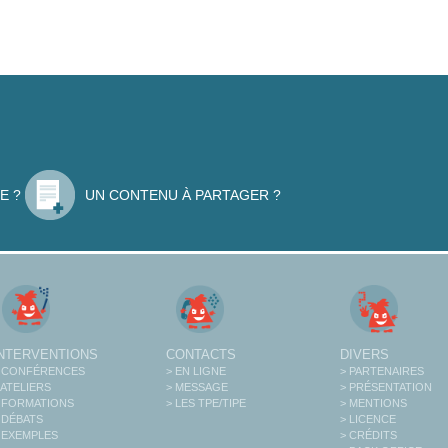
E ?
UN CONTENU À PARTAGER ?
INTERVENTIONS
CONTACTS
DIVERS
 CONFÉRENCES
> EN LIGNE
> PARTENAIRES
 ATELIERS
> MESSAGE
> PRÉSENTATION
 FORMATIONS
> LES TPE/TIPE
> MENTIONS
 DÉBATS
> LICENCE
 EXEMPLES
> CRÉDITS