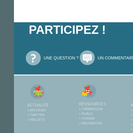
PARTICIPEZ !
UNE QUESTION ?
UN COMMENTAIR
RESSOURCES
ACTUALITÉ
> THÉMATIQUE
> ARCHIVES
>
> PUBLIC
> TWITTER
>
> FORMAT
> PROJETS
>
> RECHERCHE
>
>