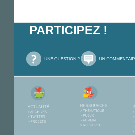
PARTICIPEZ !
UNE QUESTION ?
UN COMMENTAIR
RESSOURCES
ACTUALITÉ
> THÉMATIQUE
> ARCHIVES
>
> PUBLIC
> TWITTER
>
> FORMAT
> PROJETS
>
> RECHERCHE
>
>