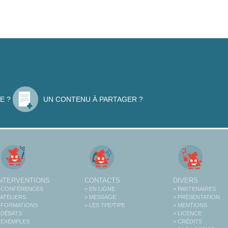
E ?
UN CONTENU À PARTAGER ?
INTERVENTIONS
CONTACTS
DIVERS
 CONFÉRENCES
> EN LIGNE
> PARTENAIRES
 ATELIERS
> MESSAGE
> PRÉSENTATION
 FORMATIONS
> LES TPE/TIPE
> MENTIONS
 DÉBATS
> LICENCE
 EXEMPLES
> CRÉDITS