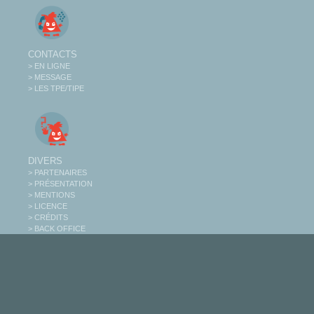
CONTACTS
> EN LIGNE
> MESSAGE
> LES TPE/TIPE
DIVERS
> PARTENAIRES
> PRÉSENTATION
> MENTIONS
> LICENCE
> CRÉDITS
> BACK OFFICE