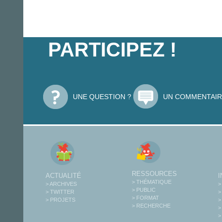
PARTICIPEZ !
UNE QUESTION ?
UN COMMENTAIR
RESSOURCES
ACTUALITÉ
> THÉMATIQUE
> ARCHIVES
>
> PUBLIC
> TWITTER
>
> FORMAT
> PROJETS
>
> RECHERCHE
>
>