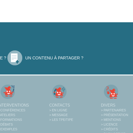
E ?
UN CONTENU À PARTAGER ?
INTERVENTIONS
CONTACTS
DIVERS
 CONFÉRENCES
> EN LIGNE
> PARTENAIRES
 ATELIERS
> MESSAGE
> PRÉSENTATION
 FORMATIONS
> LES TPE/TIPE
> MENTIONS
 DÉBATS
> LICENCE
 EXEMPLES
> CRÉDITS