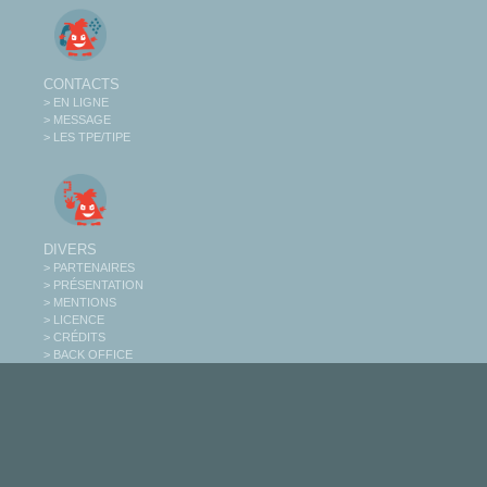
CONTACTS
> EN LIGNE
> MESSAGE
> LES TPE/TIPE
DIVERS
> PARTENAIRES
> PRÉSENTATION
> MENTIONS
> LICENCE
> CRÉDITS
> BACK OFFICE