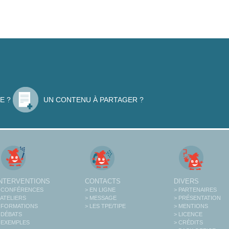
E ?
UN CONTENU À PARTAGER ?
INTERVENTIONS
CONTACTS
DIVERS
 CONFÉRENCES
> EN LIGNE
> PARTENAIRES
 ATELIERS
> MESSAGE
> PRÉSENTATION
 FORMATIONS
> LES TPE/TIPE
> MENTIONS
 DÉBATS
> LICENCE
 EXEMPLES
> CRÉDITS