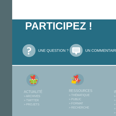
PARTICIPEZ !
UNE QUESTION ?
UN COMMENTAIR
RESSOURCES
ACTUALITÉ
> THÉMATIQUE
> ARCHIVES
>
> PUBLIC
> TWITTER
>
> FORMAT
> PROJETS
>
> RECHERCHE
>
>