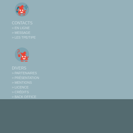
CONTACTS
> EN LIGNE
> MESSAGE
> LES TPE/TIPE
DIVERS
> PARTENAIRES
> PRÉSENTATION
> MENTIONS
> LICENCE
> CRÉDITS
> BACK OFFICE