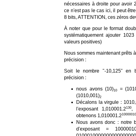
nécessaires à droite pour avoir
ce n'est pas le cas ici, il peut êt
8 bits, ATTENTION, ces zéros dev
À noter que pour le format doubl
systématiquement ajouter 1023 
valeurs positives)
Nous sommes maintenant prêts à 
précision :
Soit le nombre "-10,125" en 
précision :
nous avons (10)
= (101
10
(1010,001)
2
Décalons la virgule : 1010
130
l'exposant 1,010001.2
,
1000001
obtenons 1,010001.2
Nous avons donc : notre bi
d'exposant = 100000
010001000000000000000