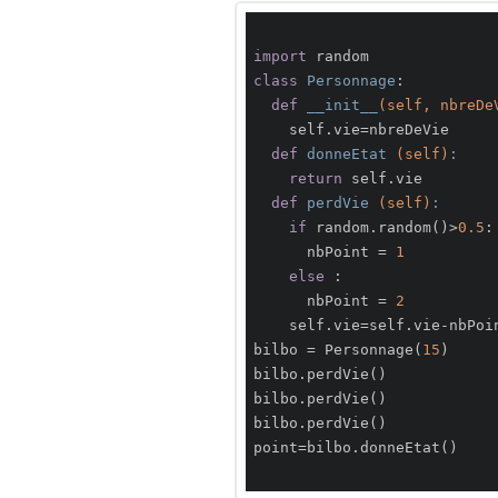
import
class
Personnage
:
def
__init__
(self, nbreDe
    self.vie=nbreDeVie

def
donneEtat
(self)
:
return
 self.vie

def
perdVie
(self)
:
if
 random.random()>
0.5
:

      nbPoint = 
1
else
 :

      nbPoint = 
2
    self.vie=self.vie-nbPoint

bilbo = Personnage(
15
)

bilbo.perdVie()

bilbo.perdVie()

bilbo.perdVie()

point=bilbo.donneEtat()
