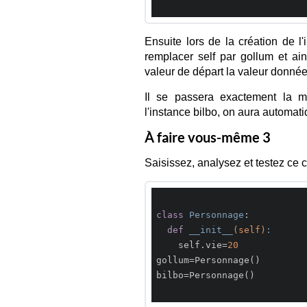
Ensuite lors de la création de 
remplacer self par gollum et ain
valeur de départ la valeur donnée
Il se passera exactement la 
l'instance bilbo, on aura automatiq
À faire vous-même 3
Saisissez, analysez et testez ce 
class
Personnage
:
def
__init__
(self)
:
    self.vie=
20
gollum=Personnage()

bilbo=Personnage()
