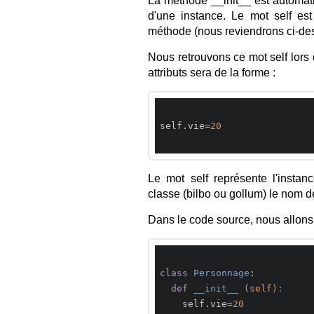
La méthode __init__ est automat
d'une instance. Le mot self est
méthode (nous reviendrons ci-des
Nous retrouvons ce mot self lors d
attributs sera de la forme :
self.vie=
20
Le mot self représente l'insta
classe (bilbo ou gollum) le nom de
Dans le code source, nous allons 
class
Personnage
:
def
__init__
(self)
:
    self.vie=
20