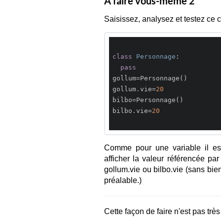
À faire vous-même 2
Saisissez, analysez et testez ce 
class
Personnage
:
pass
gollum=Personnage()

gollum.vie=
20
bilbo=Personnage()

bilbo.vie=
20
Comme pour une variable il est 
afficher la valeur référencée par 
gollum.vie ou bilbo.vie (sans bie
préalable.)
Cette façon de faire n'est pas trè