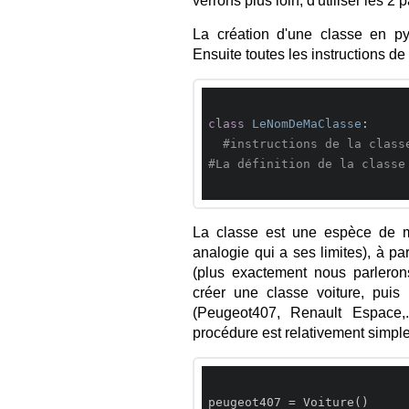
verrons plus loin, d'utiliser le
La création d'une classe en p
Ensuite toutes les instructions de
class
LeNomDeMaClasse
:
#instructions de la class
#La définition de la classe
La classe est une espèce de mo
analogie qui a ses limites), à pa
(plus exactement nous parleron
créer une classe voiture, puis 
(Peugeot407, Renault Espace,.
procédure est relativement simple
peugeot407 = Voiture()
