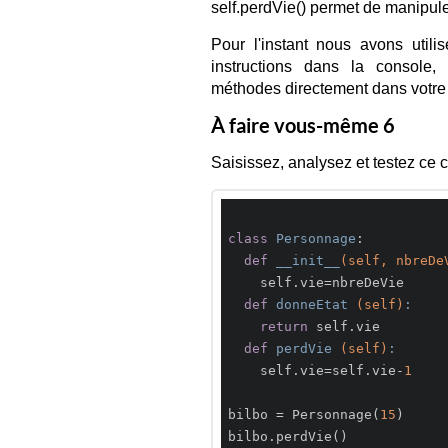
self.perdVie() permet de manipuler 
Pour l'instant nous avons util
instructions dans la console, 
méthodes directement dans votre
À faire vous-même 6
Saisissez, analysez et testez ce 
class
Personnage
:
def
__init__
(self, nbreDe
    self.vie=nbreDeVie

def
donneEtat
(self)
:
return
 self.vie

def
perdVie
(self)
:
    self.vie=self.vie-
1
bilbo = Personnage(
15
)

bilbo.perdVie()
