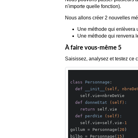
n'importe quelle fonction).
Nous allons créer 2 nouvelles mé
Une méthode qui enlèvera u
Une méthode qui renverra l
À faire vous-même 5
Saisissez, analysez et testez ce 
class
Personnage
:
def
__init__
(self, nbreDe
    self.vie=nbreDeVie

def
donneEtat
(self)
:
return
 self.vie

def
perdVie
(self)
:
    self.vie=self.vie-
1
gollum = Personnage(
20
)

bilbo = Personnage(
15
)
