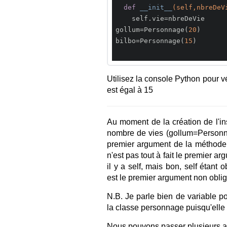
def
__init__
(self,nbreDeV
    self.vie=nbreDeVie

gollum=Personnage(
20
)

bilbo=Personnage(
15
)

Utilisez la console Python pour vé
est égal à 15
Au moment de la création de l'i
nombre de vies (gollum=Personna
premier argument de la méthode 
n'est pas tout à fait le premier 
il y a self, mais bon, self étant
est le premier argument non oblig
N.B. Je parle bien de variable po
la classe personnage puisqu'elle
Nous pouvons passer plusieurs a