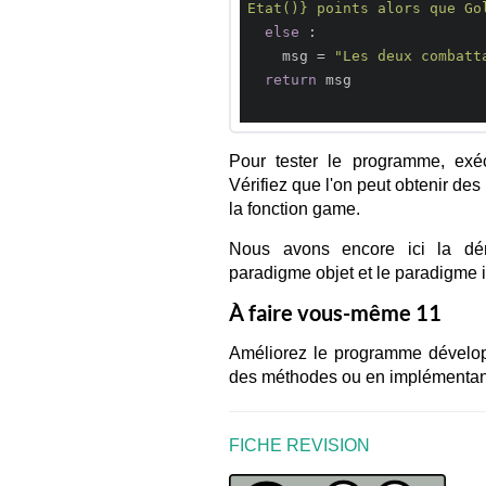
Etat()} points alors que Go
else
 :

    msg = 
"Les deux combatt
return
 msg

Pour tester le programme, exé
Vérifiez que l'on peut obtenir des 
la fonction game.
Nous avons encore ici la démon
paradigme objet et le paradigme
À faire vous-même 11
Améliorez le programme dévelop
des méthodes ou en implémentan
FICHE REVISION