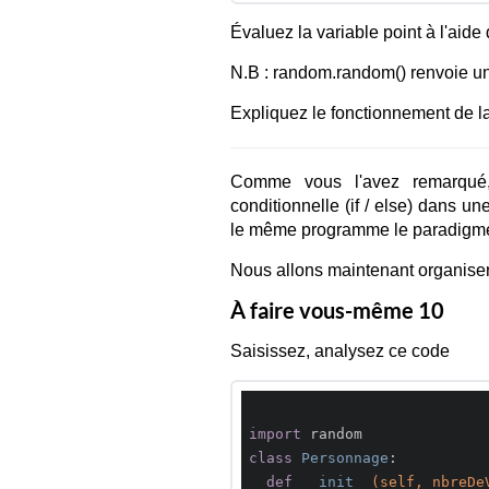
Évaluez la variable point à l'aide
N.B : random.random() renvoie une
Expliquez le fonctionnement de 
Comme vous l'avez remarqué, i
conditionnelle (if / else) dans un
le même programme le paradigme o
Nous allons maintenant organiser
À faire vous-même 10
Saisissez, analysez ce code
import
class
Personnage
:
def
__init__
(self, nbreDe