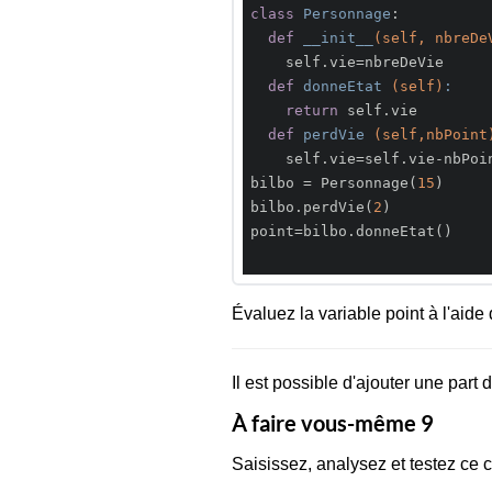
class
Personnage
:
def
__init__
(self, nbreDe
    self.vie=nbreDeVie

def
donneEtat
(self)
:
return
 self.vie

def
perdVie
(self,nbPoint
    self.vie=self.vie-nbPoint

bilbo = Personnage(
15
)

bilbo.perdVie(
2
)

point=bilbo.donneEtat()

Évaluez la variable point à l'aide
Il est possible d'ajouter une part
À faire vous-même 9
Saisissez, analysez et testez ce 