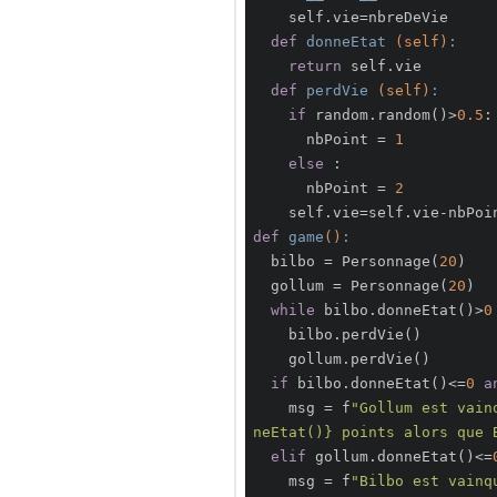
    self.vie=nbreDeVie

def
donneEtat
(self)
:
return
 self.vie

def
perdVie
(self)
:
if
 random.random()>
0.5
:

      nbPoint = 
1
else
 :

      nbPoint = 
2
def
game
()
:
  bilbo = Personnage(
20
)

  gollum = Personnage(
20
)

while
 bilbo.donneEtat()>
0
    bilbo.perdVie()

    gollum.perdVie()

if
 bilbo.donneEtat()<=
0
a
    msg = f
"Gollum est vain
neEtat()} points alors que 
elif
 gollum.donneEtat()<=
    msg = f
"Bilbo est vainq