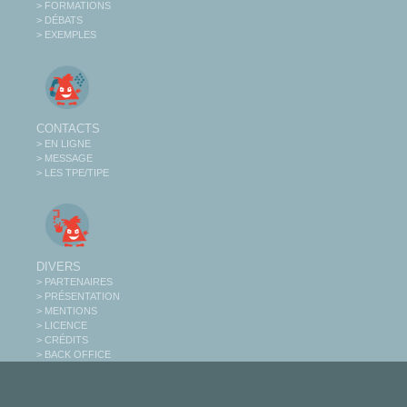
> FORMATIONS
> DÉBATS
> EXEMPLES
CONTACTS
> EN LIGNE
> MESSAGE
> LES TPE/TIPE
DIVERS
> PARTENAIRES
> PRÉSENTATION
> MENTIONS
> LICENCE
> CRÉDITS
> BACK OFFICE