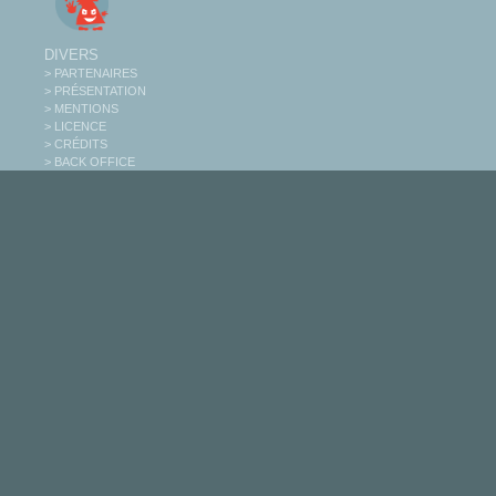
DIVERS
> PARTENAIRES
> PRÉSENTATION
> MENTIONS
> LICENCE
> CRÉDITS
> BACK OFFICE