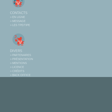
CONTACTS
> EN LIGNE
> MESSAGE
> LES TPE/TIPE
DIVERS
> PARTENAIRES
> PRÉSENTATION
> MENTIONS
> LICENCE
> CRÉDITS
> BACK OFFICE