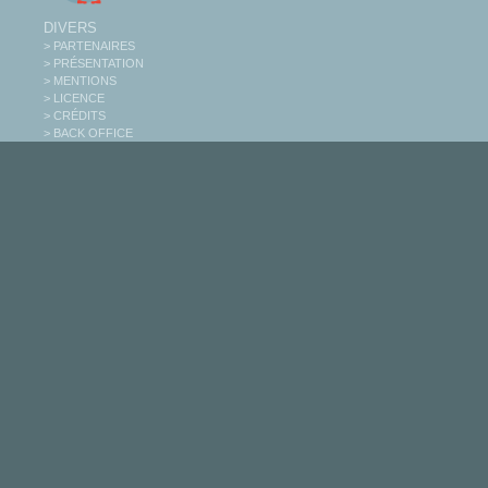
DIVERS
> PARTENAIRES
> PRÉSENTATION
> MENTIONS
> LICENCE
> CRÉDITS
> BACK OFFICE