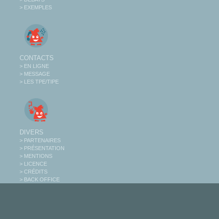
> EXEMPLES
CONTACTS
> EN LIGNE
> MESSAGE
> LES TPE/TIPE
DIVERS
> PARTENAIRES
> PRÉSENTATION
> MENTIONS
> LICENCE
> CRÉDITS
> BACK OFFICE