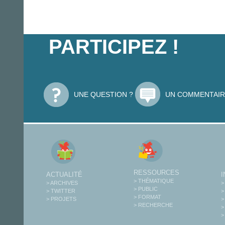
PARTICIPEZ !
UNE QUESTION ?
UN COMMENTAIR
RESSOURCES
ACTUALITÉ
> THÉMATIQUE
> ARCHIVES
>
> PUBLIC
> TWITTER
>
> FORMAT
> PROJETS
>
> RECHERCHE
>
>