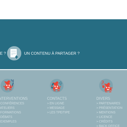
E ?
UN CONTENU À PARTAGER ?
INTERVENTIONS
CONTACTS
DIVERS
 CONFÉRENCES
> EN LIGNE
> PARTENAIRES
 ATELIERS
> MESSAGE
> PRÉSENTATION
 FORMATIONS
> LES TPE/TIPE
> MENTIONS
 DÉBATS
> LICENCE
 EXEMPLES
> CRÉDITS
> BACK OFFICE