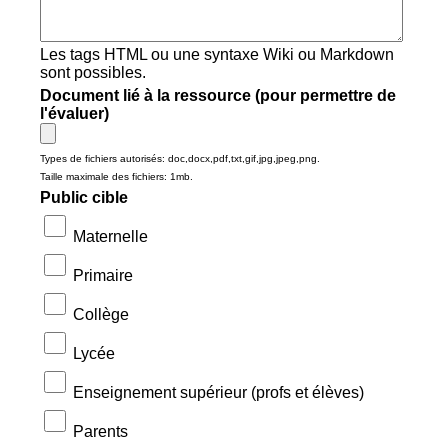
Les tags HTML ou une syntaxe Wiki ou Markdown
sont possibles.
Document lié à la ressource (pour permettre de
l'évaluer)
Types de fichiers autorisés: doc,docx,pdf,txt,gif,jpg,jpeg,png.
Taille maximale des fichiers: 1mb.
Public cible
Maternelle
Primaire
Collège
Lycée
Enseignement supérieur (profs et élèves)
Parents