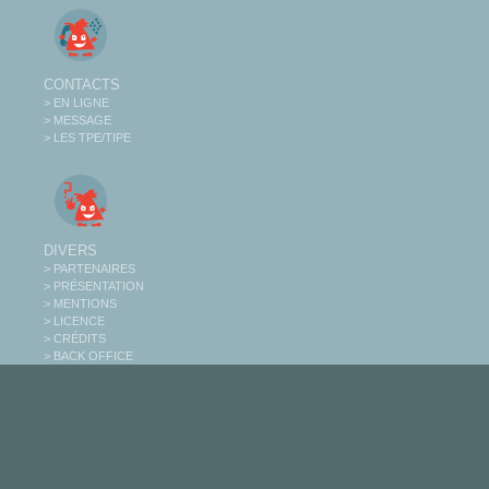
CONTACTS
> EN LIGNE
> MESSAGE
> LES TPE/TIPE
DIVERS
> PARTENAIRES
> PRÉSENTATION
> MENTIONS
> LICENCE
> CRÉDITS
> BACK OFFICE