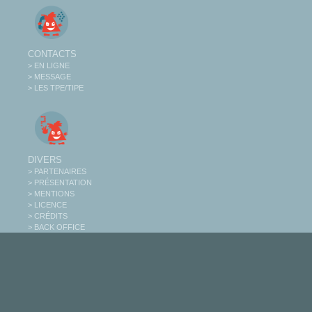
CONTACTS
> EN LIGNE
> MESSAGE
> LES TPE/TIPE
DIVERS
> PARTENAIRES
> PRÉSENTATION
> MENTIONS
> LICENCE
> CRÉDITS
> BACK OFFICE