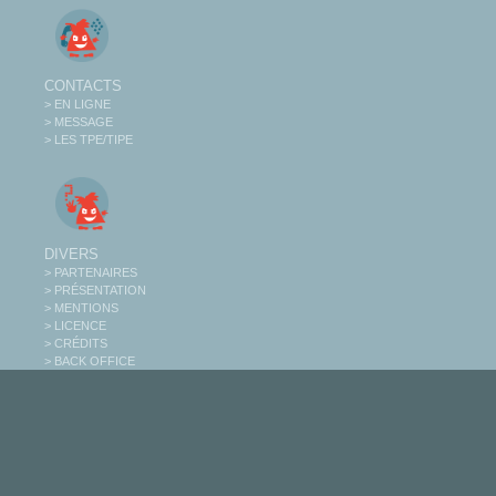
CONTACTS
> EN LIGNE
> MESSAGE
> LES TPE/TIPE
DIVERS
> PARTENAIRES
> PRÉSENTATION
> MENTIONS
> LICENCE
> CRÉDITS
> BACK OFFICE