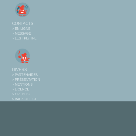
CONTACTS
> EN LIGNE
> MESSAGE
> LES TPE/TIPE
DIVERS
> PARTENAIRES
> PRÉSENTATION
> MENTIONS
> LICENCE
> CRÉDITS
> BACK OFFICE