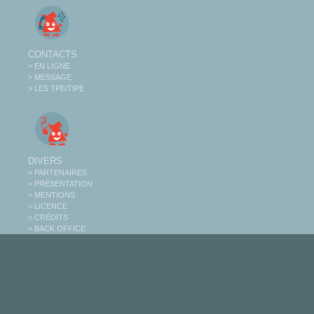
CONTACTS
> EN LIGNE
> MESSAGE
> LES TPE/TIPE
DIVERS
> PARTENAIRES
> PRÉSENTATION
> MENTIONS
> LICENCE
> CRÉDITS
> BACK OFFICE