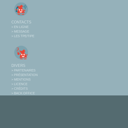
CONTACTS
> EN LIGNE
> MESSAGE
> LES TPE/TIPE
DIVERS
> PARTENAIRES
> PRÉSENTATION
> MENTIONS
> LICENCE
> CRÉDITS
> BACK OFFICE