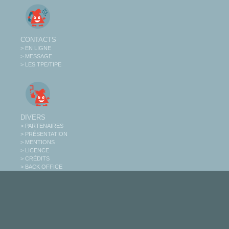
CONTACTS
> EN LIGNE
> MESSAGE
> LES TPE/TIPE
DIVERS
> PARTENAIRES
> PRÉSENTATION
> MENTIONS
> LICENCE
> CRÉDITS
> BACK OFFICE