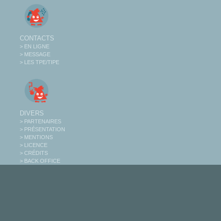
CONTACTS
> EN LIGNE
> MESSAGE
> LES TPE/TIPE
DIVERS
> PARTENAIRES
> PRÉSENTATION
> MENTIONS
> LICENCE
> CRÉDITS
> BACK OFFICE