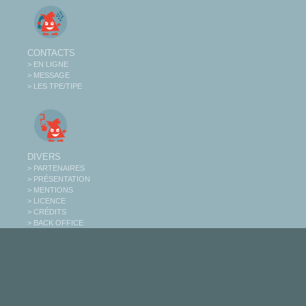
CONTACTS
> EN LIGNE
> MESSAGE
> LES TPE/TIPE
DIVERS
> PARTENAIRES
> PRÉSENTATION
> MENTIONS
> LICENCE
> CRÉDITS
> BACK OFFICE