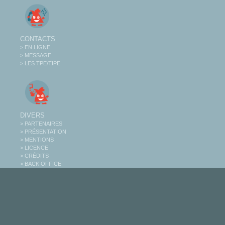
CONTACTS
> EN LIGNE
> MESSAGE
> LES TPE/TIPE
DIVERS
> PARTENAIRES
> PRÉSENTATION
> MENTIONS
> LICENCE
> CRÉDITS
> BACK OFFICE