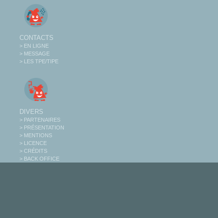
CONTACTS
> EN LIGNE
> MESSAGE
> LES TPE/TIPE
DIVERS
> PARTENAIRES
> PRÉSENTATION
> MENTIONS
> LICENCE
> CRÉDITS
> BACK OFFICE