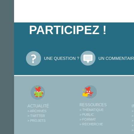
PARTICIPEZ !
UNE QUESTION ?
UN COMMENTAIR
RESSOURCES
ACTUALITÉ
> THÉMATIQUE
> ARCHIVES
>
> PUBLIC
> TWITTER
>
> FORMAT
> PROJETS
>
> RECHERCHE
>
>