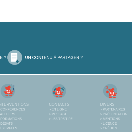
E ?
UN CONTENU À PARTAGER ?
INTERVENTIONS
CONTACTS
DIVERS
 CONFÉRENCES
> EN LIGNE
> PARTENAIRES
 ATELIERS
> MESSAGE
> PRÉSENTATION
 FORMATIONS
> LES TPE/TIPE
> MENTIONS
 DÉBATS
> LICENCE
 EXEMPLES
> CRÉDITS