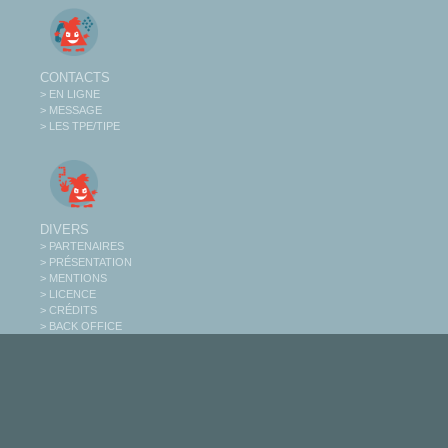
CONTACTS
> EN LIGNE
> MESSAGE
> LES TPE/TIPE
DIVERS
> PARTENAIRES
> PRÉSENTATION
> MENTIONS
> LICENCE
> CRÉDITS
> BACK OFFICE