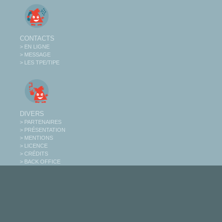
CONTACTS
> EN LIGNE
> MESSAGE
> LES TPE/TIPE
DIVERS
> PARTENAIRES
> PRÉSENTATION
> MENTIONS
> LICENCE
> CRÉDITS
> BACK OFFICE