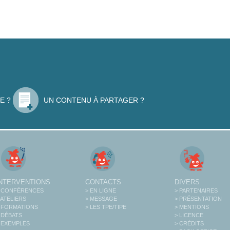
E ?
UN CONTENU À PARTAGER ?
INTERVENTIONS
CONTACTS
DIVERS
 CONFÉRENCES
> EN LIGNE
> PARTENAIRES
 ATELIERS
> MESSAGE
> PRÉSENTATION
 FORMATIONS
> LES TPE/TIPE
> MENTIONS
 DÉBATS
> LICENCE
 EXEMPLES
> CRÉDITS