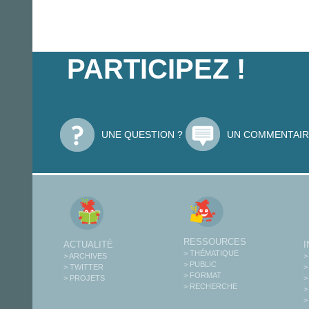
PARTICIPEZ !
UNE QUESTION ?
UN COMMENTAIR
RESSOURCES
ACTUALITÉ
> THÉMATIQUE
> ARCHIVES
>
> PUBLIC
> TWITTER
>
> FORMAT
> PROJETS
>
> RECHERCHE
>
>