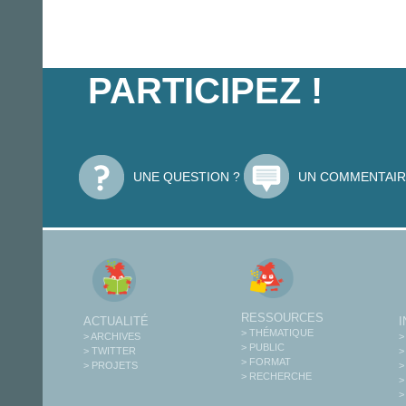
PARTICIPEZ !
UNE QUESTION ?
UN COMMENTAIR
RESSOURCES
ACTUALITÉ
> THÉMATIQUE
> ARCHIVES
>
> PUBLIC
> TWITTER
>
> FORMAT
> PROJETS
>
> RECHERCHE
>
>