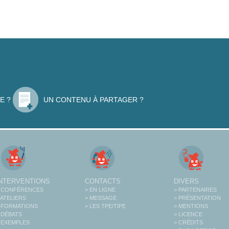
E ?
UN CONTENU À PARTAGER ?
INTERVENTIONS
CONTACTS
DIVERS
 CONFÉRENCES
> EN LIGNE
> PARTENAIRES
 ATELIERS
> MESSAGE
> PRÉSENTATION
 FORMATIONS
> LES TPE/TIPE
> MENTIONS
 DÉBATS
> LICENCE
 EXEMPLES
> CRÉDITS