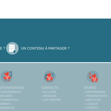
E ?
UN CONTENU À PARTAGER ?
INTERVENTIONS
CONTACTS
DIVERS
 CONFÉRENCES
> EN LIGNE
> PARTENAIRES
 ATELIERS
> MESSAGE
> PRÉSENTATION
 FORMATIONS
> LES TPE/TIPE
> MENTIONS
 DÉBATS
> LICENCE
 EXEMPLES
> CRÉDITS