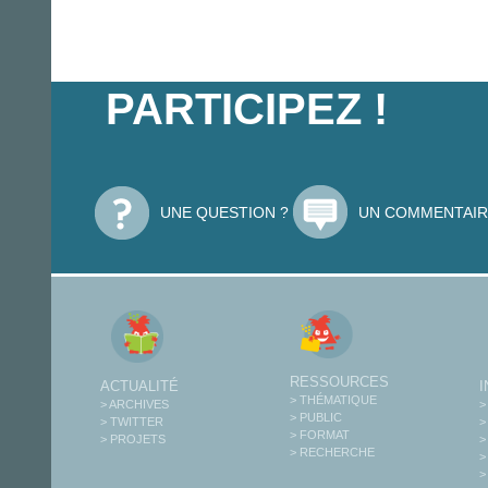
PARTICIPEZ !
UNE QUESTION ?
UN COMMENTAIR
RESSOURCES
ACTUALITÉ
> THÉMATIQUE
> ARCHIVES
>
> PUBLIC
> TWITTER
>
> FORMAT
> PROJETS
>
> RECHERCHE
>
>