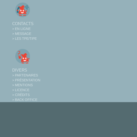
CONTACTS
> EN LIGNE
> MESSAGE
> LES TPE/TIPE
DIVERS
> PARTENAIRES
> PRÉSENTATION
> MENTIONS
> LICENCE
> CRÉDITS
> BACK OFFICE