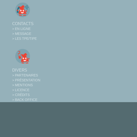
CONTACTS
> EN LIGNE
> MESSAGE
> LES TPE/TIPE
DIVERS
> PARTENAIRES
> PRÉSENTATION
> MENTIONS
> LICENCE
> CRÉDITS
> BACK OFFICE