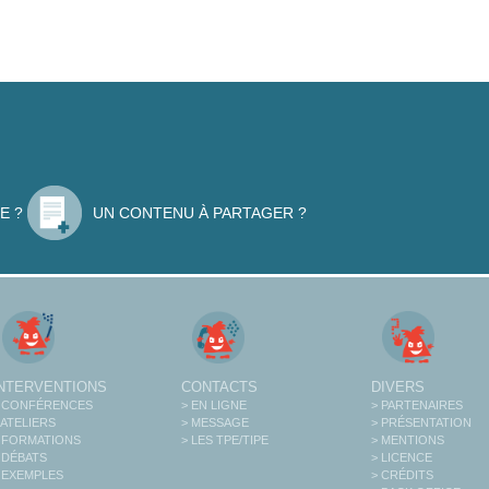
E ?
UN CONTENU À PARTAGER ?
INTERVENTIONS
CONTACTS
DIVERS
 CONFÉRENCES
> EN LIGNE
> PARTENAIRES
 ATELIERS
> MESSAGE
> PRÉSENTATION
 FORMATIONS
> LES TPE/TIPE
> MENTIONS
 DÉBATS
> LICENCE
 EXEMPLES
> CRÉDITS