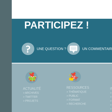
PARTICIPEZ !
UNE QUESTION ?
UN COMMENTAIR
RESSOURCES
ACTUALITÉ
> THÉMATIQUE
> ARCHIVES
>
> PUBLIC
> TWITTER
>
> FORMAT
> PROJETS
>
> RECHERCHE
>
>