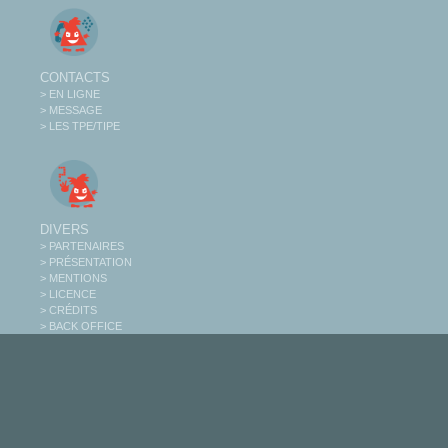
CONTACTS
> EN LIGNE
> MESSAGE
> LES TPE/TIPE
DIVERS
> PARTENAIRES
> PRÉSENTATION
> MENTIONS
> LICENCE
> CRÉDITS
> BACK OFFICE