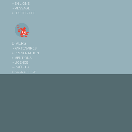
> EN LIGNE
> MESSAGE
> LES TPE/TIPE
DIVERS
> PARTENAIRES
> PRÉSENTATION
> MENTIONS
> LICENCE
> CRÉDITS
> BACK OFFICE