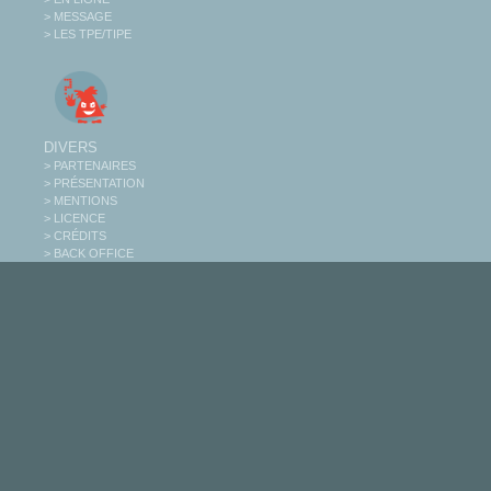
> MESSAGE
> LES TPE/TIPE
DIVERS
> PARTENAIRES
> PRÉSENTATION
> MENTIONS
> LICENCE
> CRÉDITS
> BACK OFFICE