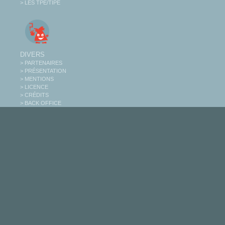
> LES TPE/TIPE
DIVERS
> PARTENAIRES
> PRÉSENTATION
> MENTIONS
> LICENCE
> CRÉDITS
> BACK OFFICE