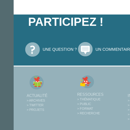
PARTICIPEZ !
UNE QUESTION ?
UN COMMENTAIR
RESSOURCES
ACTUALITÉ
> THÉMATIQUE
> ARCHIVES
>
> PUBLIC
> TWITTER
>
> FORMAT
> PROJETS
>
> RECHERCHE
>
>