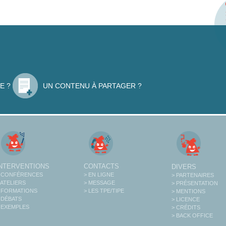
E ?
UN CONTENU À PARTAGER ?
INTERVENTIONS
CONTACTS
DIVERS
 CONFÉRENCES
> EN LIGNE
> PARTENAIRES
 ATELIERS
> MESSAGE
> PRÉSENTATION
 FORMATIONS
> LES TPE/TIPE
> MENTIONS
 DÉBATS
> LICENCE
 EXEMPLES
> CRÉDITS
> BACK OFFICE