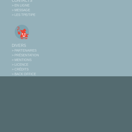
CONTACTS
> EN LIGNE
> MESSAGE
> LES TPE/TIPE
DIVERS
> PARTENAIRES
> PRÉSENTATION
> MENTIONS
> LICENCE
> CRÉDITS
> BACK OFFICE