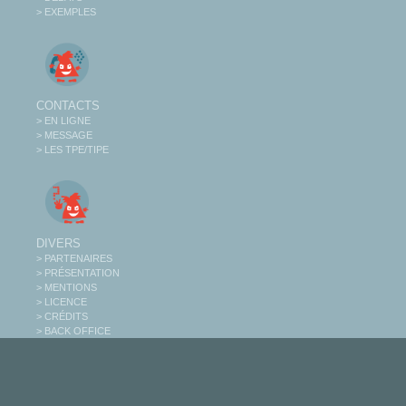
> EXEMPLES
CONTACTS
> EN LIGNE
> MESSAGE
> LES TPE/TIPE
DIVERS
> PARTENAIRES
> PRÉSENTATION
> MENTIONS
> LICENCE
> CRÉDITS
> BACK OFFICE