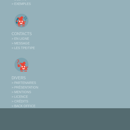
> EXEMPLES
CONTACTS
> EN LIGNE
> MESSAGE
> LES TPE/TIPE
DIVERS
> PARTENAIRES
> PRÉSENTATION
> MENTIONS
> LICENCE
> CRÉDITS
> BACK OFFICE