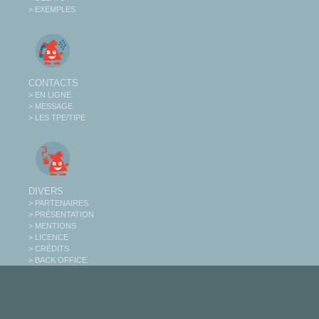
> EXEMPLES
CONTACTS
> EN LIGNE
> MESSAGE
> LES TPE/TIPE
DIVERS
> PARTENAIRES
> PRÉSENTATION
> MENTIONS
> LICENCE
> CRÉDITS
> BACK OFFICE