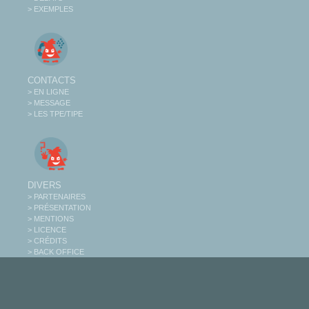
> EXEMPLES
CONTACTS
> EN LIGNE
> MESSAGE
> LES TPE/TIPE
DIVERS
> PARTENAIRES
> PRÉSENTATION
> MENTIONS
> LICENCE
> CRÉDITS
> BACK OFFICE