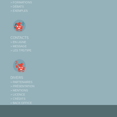
> FORMATIONS
> DÉBATS
> EXEMPLES
CONTACTS
> EN LIGNE
> MESSAGE
> LES TPE/TIPE
DIVERS
> PARTENAIRES
> PRÉSENTATION
> MENTIONS
> LICENCE
> CRÉDITS
> BACK OFFICE