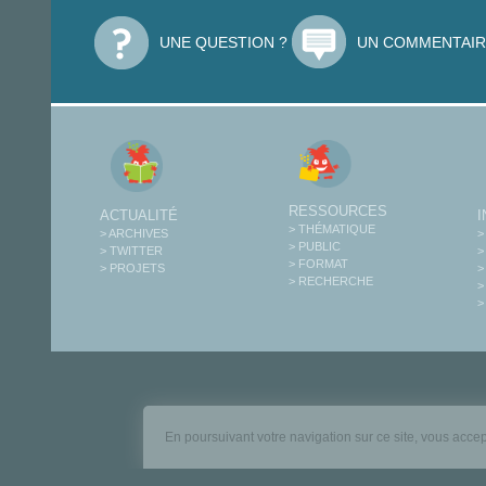
UNE QUESTION ?
UN COMMENTAIR
RESSOURCES
ACTUALITÉ
> THÉMATIQUE
> ARCHIVES
>
> PUBLIC
> TWITTER
>
> FORMAT
> PROJETS
>
> RECHERCHE
>
>