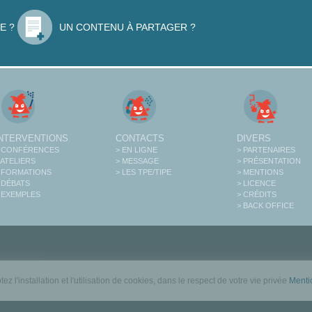
E ?
UN CONTENU À PARTAGER ?
INTERVENTIONS
CONTACTS
DIVERS
 CONFÉRENCES
> EN LIGNE
> PARTENAIRES
 ATELIERS
> MESSAGE
> PRÉSENTATION
 FORMATIONS
> LES TPE/TIPE
> MENTIONS
 DÉBATS
> LICENCE
 EXEMPLES
> CRÉDITS
> BACK OFFICE