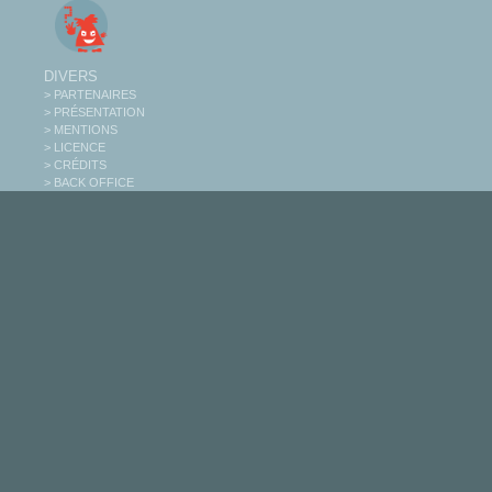
DIVERS
> PARTENAIRES
> PRÉSENTATION
> MENTIONS
> LICENCE
> CRÉDITS
> BACK OFFICE